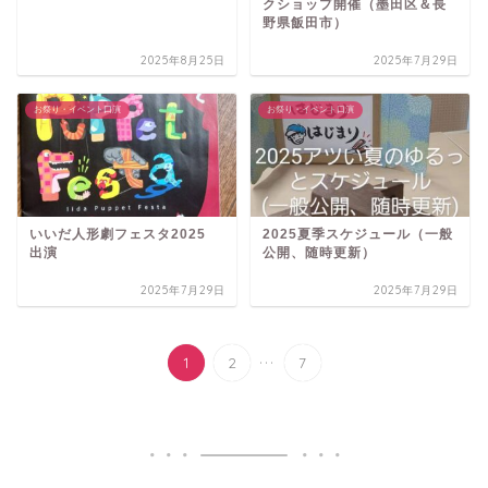
クショップ開催（墨田区＆長
野県飯田市）
2025年8月25日
2025年7月29日
お祭り・イベント口演
お祭り・イベント口演
いいだ人形劇フェスタ2025
2025夏季スケジュール（一般
出演
公開、随時更新）
2025年7月29日
2025年7月29日
...
1
2
7