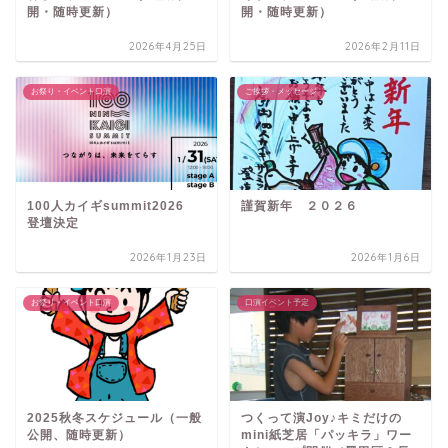
開・随時更新）
開・随時更新）
2026年4月25日
2026年2月11日
お祭り・イベント口演
ご挨拶・メッセージ
100人カイギsummit2026
謹賀新年 ２０２６
登壇決定
2026年1月23日
2026年1月6日
お祭り・イベント口演
口演イベント予定
2025秋冬スケジュール（一般
つくって演Joy♪キミだけの
公開、随時更新）
mini紙芝居「パッキラ」ワー