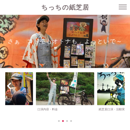
ちっちの紙芝居
さぁ コドモもオトナも よっといで～
口演内容・料金
紙芝居口演・活動実績