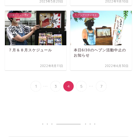
2023年5月20日
2022年9月10日
口演イベント予定
ヘブンアーティスト
７月＆８月スケジュール
本日6/30のヘブン活動中止の
お知らせ
2022年8月11日
2022年6月30日
...
...
1
3
4
5
7