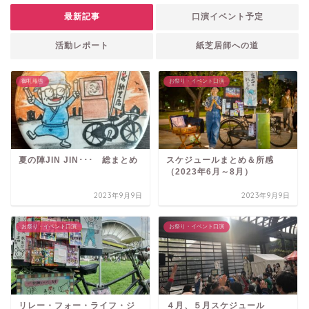
最新記事
口演イベント予定
活動レポート
紙芝居師への道
御礼報告
お祭り・イベント口演
夏の陣JIN JIN･･･ 総まとめ
スケジュールまとめ＆所感
（2023年6月～8月）
2023年9月9日
2023年9月9日
お祭り・イベント口演
お祭り・イベント口演
リレー・フォー・ライフ・ジ
４月、５月スケジュール