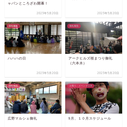
ャパンところざわ開幕！
2023年5月20日
2023年5月20日
御礼報告
御礼報告
ハハハの日
アークヒルズ桜まつり御礼
（六本木）
2023年5月20日
2023年5月20日
御礼報告
お祭り・イベント口演
広野マルシェ御礼
9月、１０月スケジュール