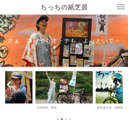
ちっちの紙芝居
さぁ コドモもオトナも よっといで～
口演内容・料金
紙芝居口演・活動実績