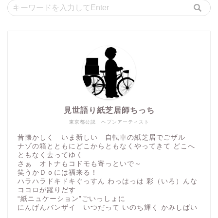
見世語り紙芝居師ちっち
東京都公認 ヘブンアーティスト
昔懐かしく いま新しい 自転車の紙芝居でごザル
ナゾの箱とともにどこからともなくやってきて どこへ
ともなく去ってゆく
さぁ オトナもコドモも寄っといで～
笑うかＤｏには福来る！
ハラハラドキドキぐっすん わっはっは 彩（いろ）んな
ココロが躍りだす
“紙ニュケーション”ごいっしょに
にんげんバンザイ いつだって いのち輝く かみしばい