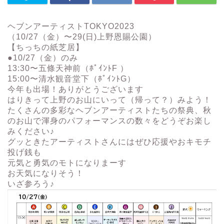
ヘブンアーティストTOKYO2023
（10/27（金）〜29(日)上野恩賜公園）
【ちっちの紙芝居】
●10/27（金）のみ
13:30〜五條天神前（ﾎﾟｲﾝﾄF ）
15:00〜清水観音堂下（ﾎﾟｲﾝﾄG）
今年も出場！ありがとうございます
はりきって上野のお山にいって（帰って？）みよう！
たくさんの多彩なヘブンアーティストたちの祭典、秋
のお山で渾身のパフォーマンスの数々をどうぞお楽し
みください♪
グッときたアーティストさんにはぜひ応援やおキモチ
投げ銭も
元気と勇気のモトになりまーす
お天気になりそう！
いざ参ろう♪