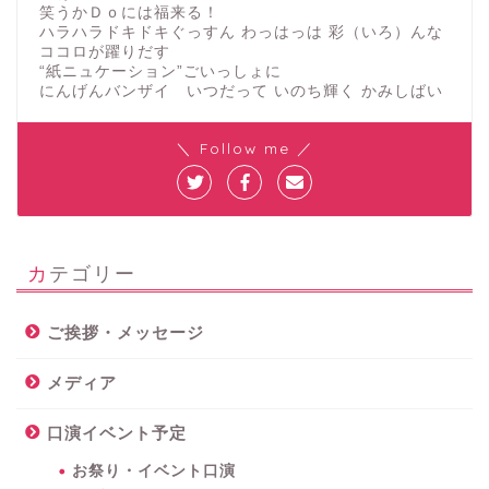
笑うかＤｏには福来る！
ハラハラドキドキぐっすん わっはっは 彩（いろ）んな
ココロが躍りだす
“紙ニュケーション”ごいっしょに
にんげんバンザイ いつだって いのち輝く かみしばい
＼ Follow me ／
カテゴリー
ご挨拶・メッセージ
メディア
口演イベント予定
お祭り・イベント口演