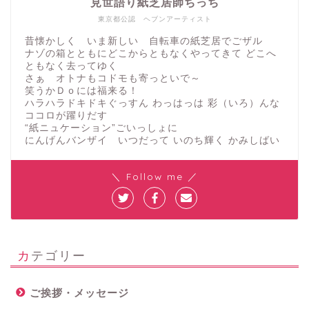
見世語り紙芝居師ちっち
東京都公認 ヘブンアーティスト
昔懐かしく いま新しい 自転車の紙芝居でごザル
ナゾの箱とともにどこからともなくやってきて どこへ
ともなく去ってゆく
さぁ オトナもコドモも寄っといで～
笑うかＤｏには福来る！
ハラハラドキドキぐっすん わっはっは 彩（いろ）んな
ココロが躍りだす
“紙ニュケーション”ごいっしょに
にんげんバンザイ いつだって いのち輝く かみしばい
＼ Follow me ／
カテゴリー
ご挨拶・メッセージ