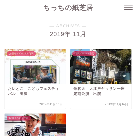
ちっちの紙芝居
― ARCHIVES ―
2019年 11月
お祭り・イベント口演
口演イベント予定
たいとこ こどもフェスティ
帝釈天 大江戸ヤッサン一座
バル 出演
定期公演 出演
2019年11月16日
2019年11月16日
口演イベント予定